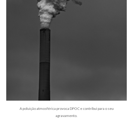
A poluição atmosférica provoca DPOC e contribui para o seu
agravamento.