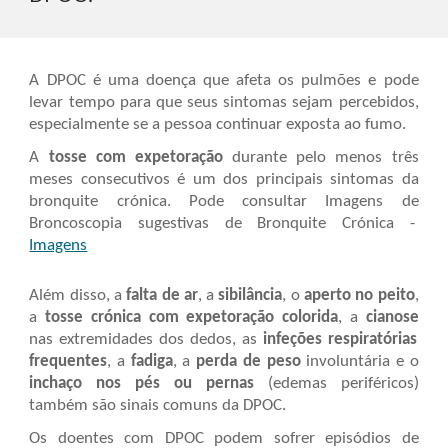
A
DPOC
é uma doença que afeta os pulmões e pode
levar tempo para que seus sintomas sejam percebidos,
especialmente se a pessoa continuar exposta ao fumo.
A
tosse
com expetoração
durante pelo menos três
meses consecutivos é um dos principais sintomas da
bronquite crónica. Pode consult
ar
Imagens
de
Broncoscopia sugestivas de Bronquite Crónica -
Imagens
Além disso, a
falta de ar
, a
sibilância
, o
aperto no peito
,
a
tosse crónica com expetoração
colorida
, a
cianose
nas extremidades dos dedos, as
infeções respiratórias
frequentes
, a
fadiga
, a
perda de peso
involuntária e o
inchaço nos pés
ou pernas
(edemas periféricos)
também são sinais comuns da
DPOC
.
Os doentes com
DPOC
podem sofrer episódios de